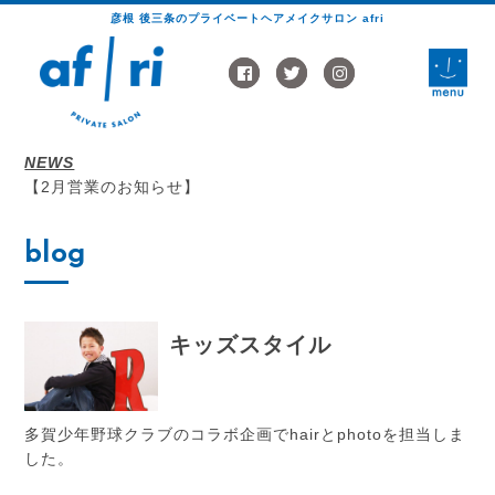
彦根 後三条のプライベートヘアメイクサロン afri
toggle
naviga
NEWS
【2月営業のお知らせ】
blog
キッズスタイル
多賀少年野球クラブのコラボ企画でhairとphotoを担当しま
した。