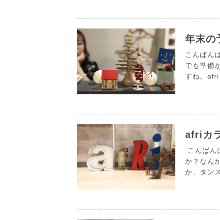
年末の
こんばんは。
でも準備
すね。af
afriカ
こんばんは
か？なん
か、タンス