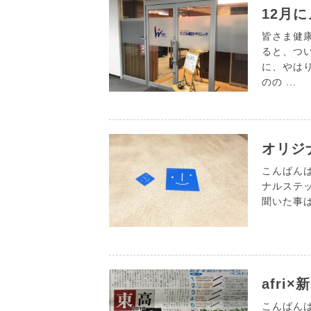
12月
皆さま健
ると、つ
に、やは
のの ...
オリジ
こんばんは。
ナルステ
聞いた事は
afri×
こんばんは。