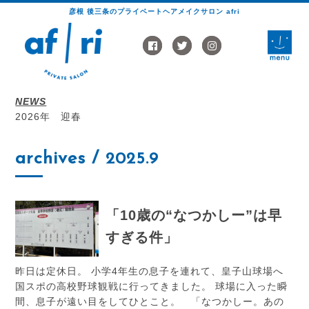
彦根 後三条のプライベートヘアメイクサロン afri
toggle
naviga
NEWS
2026年 迎春
archives
/
2025.9
「10歳の“なつかしー”は早
すぎる件」
昨日は定休日。 小学4年生の息子を連れて、皇子山球場へ
国スポの高校野球観戦に行ってきました。 球場に入った瞬
間、息子が遠い目をしてひとこと。 「なつかしー。あの