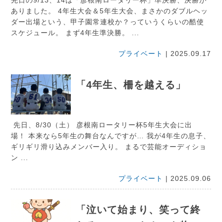
先日の9/13、14は「彦根南ロータリー杯」準決勝、決勝が
ありました。 4年生大会＆5年生大会、まさかのダブルヘッ
ダー出場という、甲子園常連校か？っていうくらいの酷使
スケジュール。 まず4年生準決勝。 ...
プライベート
| 2025.09.17
「4年生、柵を越える」
先日、8/30（土） 彦根南ロータリー杯5年生大会に出
場！ 本来なら5年生の舞台なんですが… 我が4年生の息子、
ギリギリ滑り込みメンバー入り。 まるで芸能オーディショ
ン ...
プライベート
| 2025.09.06
「泣いて始まり、笑って終