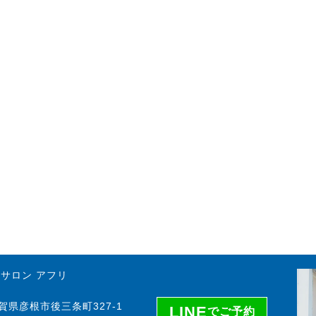
サロン アフリ
 滋賀県彦根市後三条町327-1
LINE
でご予約