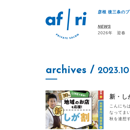
彦根 後三条のプ
NEWS
2026年 迎春
archives
/
2023.10
新・し
こんにちは。
なってま
秋を連想す