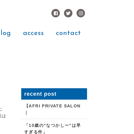
log
access
contact
recent post
【AFRI PRIVATE SALON
に
｜
品は
「10歳の“なつかしー”は早
すぎる件」