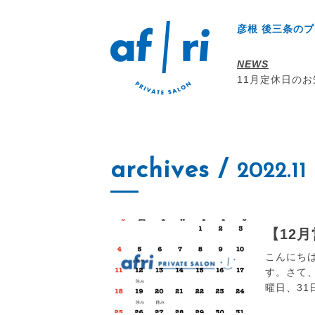
彦根 後三条のプ
NEWS
11月定休日の
archives
/
2022.11
【12
こんにち
す。さて、
曜日、31