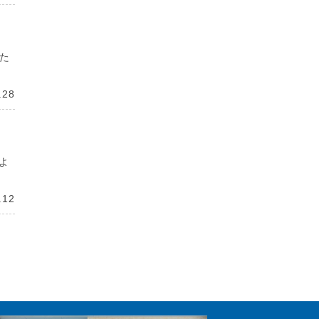
いた
.28
。よ
.12