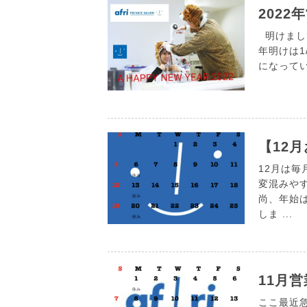
202
明けまして
年明けは1
になってい
【12
12月は
変混みや
尚、年始
しま ...
11月
ここ最近