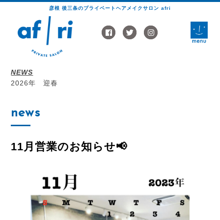
彦根 後三条のプライベートヘアメイクサロン afri
toggle
naviga
NEWS
2026年 迎春
news
11月営業のお知らせ📢