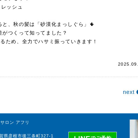
フレッシュ
と、秋の髪は「砂漠化まっしぐら」🌵
差がつくって知ってました？
げるため、全力でハサミ振っていきます！
2025.09
next
サロン アフリ
 滋賀県彦根市後三条町327-1