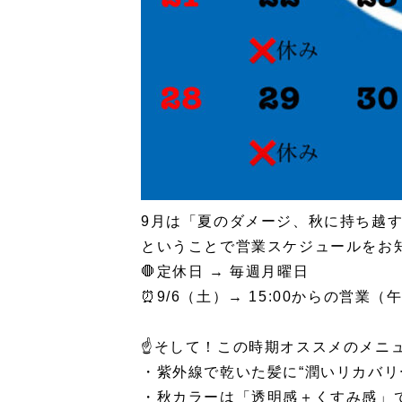
9月は「夏のダメージ、秋に持ち越
ということで営業スケジュールをお知
🛑定休日 → 毎週月曜日
⏰9/6（土）→ 15:00からの営
☝️そして！この時期オススメのメニ
・紫外線で乾いた髪に“潤いリカバリ
・秋カラーは「透明感＋くすみ感」