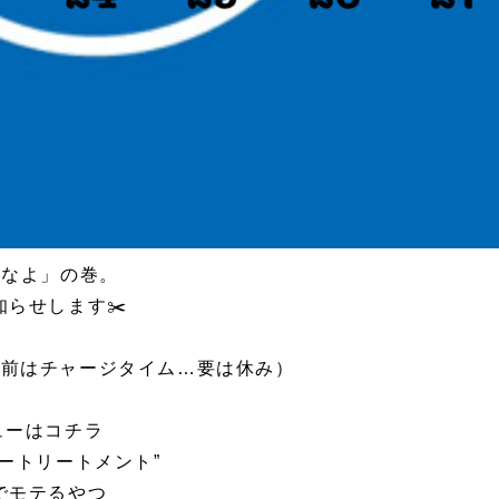
すなよ」の巻。
らせします✂️
業（午前はチャージタイム…要は休み）
ューはコチラ
ートリートメント”
でモテるやつ